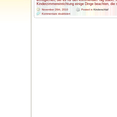
Kinderzimmereinrichtung einige Dinge beachten, die 
November 26th, 2010
Posted in
Kinderschlaf
für
Kommentare deaktiviert
Perfekte
Einrichtung
für
den
gesunden
Kinderschlaf