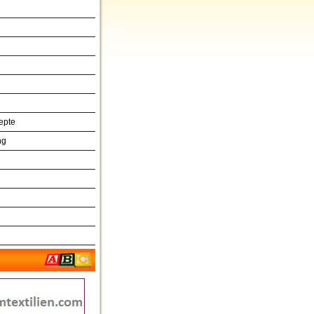
epte
ng