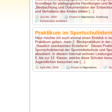
Grundlage für pädagogische Handlungen und Be
„Beobachtung und Dokumentation der Entwicklun
und Verhaltens des Kindes bilden […]
Juni 9th, 2009
Posted in
Allgemeines
,
Erziehung
für
Kommentare deaktiviert
Beobachtung
Praktikum im Sportschulintern
Heut möchte ich euch einmal einen Einblick in m
Praktikum geben, mein 2. Blockpraktikum in der 
„Staatlich anerkannten Erzieherin“. Dieses Prak
Sportschulinternat der Sportmittelschule und S
absolviert. In diesem Internat wohnen Leistungss
5. bis zur 13. Klasse, welche diese Schulen bes
Jugendlichen besuchen wie […]
April 29th, 2009
Posted in
Allgemeines
Ko