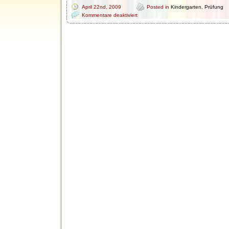
April 22nd, 2009
Posted in
Kindergarten
,
Prüfung
für
Kommentare deaktiviert
Projekt
„Puppen
und
Teddy-
Schule“