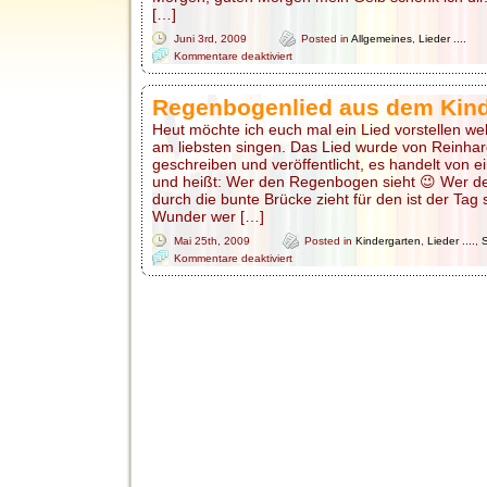
[…]
Juni 3rd, 2009
Posted in
Allgemeines
,
Lieder ....
für
Kommentare deaktiviert
Begrüßungslieder
Regenbogenlied aus dem Kind
Heut möchte ich euch mal ein Lied vorstellen w
am liebsten singen. Das Lied wurde von Reinha
geschreiben und veröffentlicht, es handelt von
und heißt: Wer den Regenbogen sieht 😉 Wer d
durch die bunte Brücke zieht für den ist der Tag 
Wunder wer […]
Mai 25th, 2009
Posted in
Kindergarten
,
Lieder ....
,
für
Kommentare deaktiviert
Regenbogenlied
aus
dem
Kindergarten