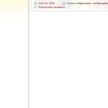
Juni 3rd, 2009
Posted in
Allgemeines
,
Handlungsko
für
Kommentare deaktiviert
Reggio
–
Pädagogik