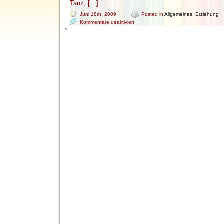
Tanz, […]
Juni 18th, 2009
Posted in
Allgemeines
,
Erziehung
für
Kommentare deaktiviert
Sächsischer
Bildungsplan
Teil
2