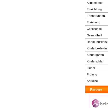
bei
Allgemeines
Kindern
durch
Matratzen
Einrichtung
Erinnerungen
Erziehung
Geschenke
Gesundheit
Handlungskonz
Kinderbekleidu
Kindergarten
Kinderschlaf
Lieder ….
Prüfung
Sprüche
Partner