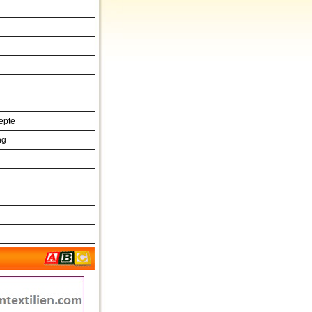
epte
ng