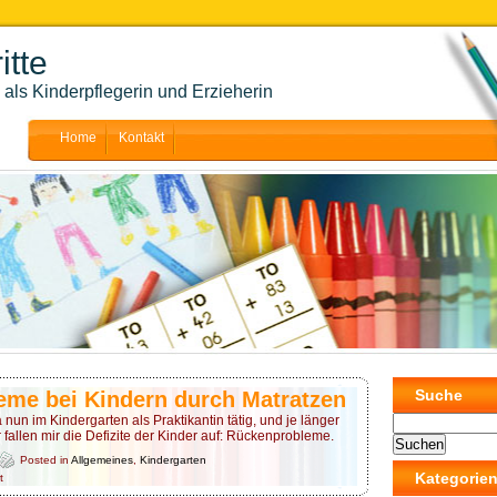
itte
als Kinderpflegerin und Erzieherin
Home
Kontakt
Suche
me bei Kindern durch Matratzen
a nun im Kindergarten als Praktikantin tätig, und je länger
r fallen mir die Defizite der Kinder auf: Rückenprobleme.
Posted in
Allgemeines
,
Kindergarten
Kategorie
für
t
Rückenprobleme