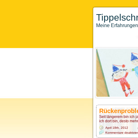
Tippelschr
Meine Erfahrungen 
Rückenproble
Seit längerem bin ich j
ich dort bin, desto meh
April 18th, 2012
Kommentare deaktivier