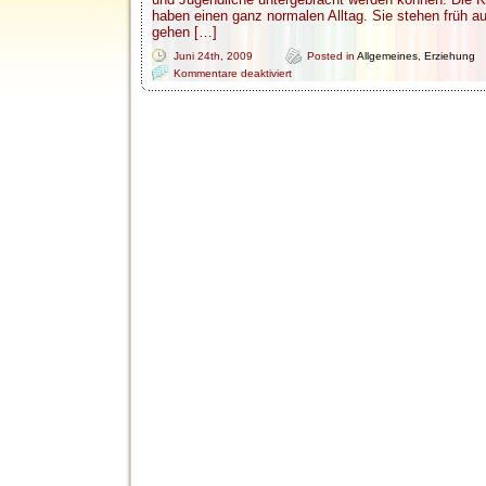
haben einen ganz normalen Alltag. Sie stehen früh a
gehen […]
Juni 24th, 2009
Posted in
Allgemeines
,
Erziehung
für
Kommentare deaktiviert
Praktikum
in
einer
Familienorientierten
Wohngruppe