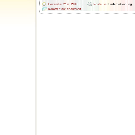
Dezember 21st, 2010
Posted in
Kinderbekleidung
für
Kommentare deaktiviert
T-
Shirts
für
Kinder