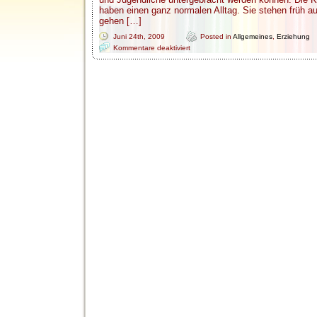
haben einen ganz normalen Alltag. Sie stehen früh a
gehen […]
Juni 24th, 2009
Posted in
Allgemeines
,
Erziehung
für
Kommentare deaktiviert
Praktikum
in
einer
Familienorientierten
Wohngruppe