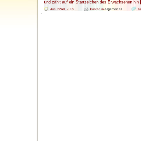
und zählt auf ein Startzeichen des Erwachsenen hin 
Juni 22nd, 2009
Posted in
Allgemeines
Ko