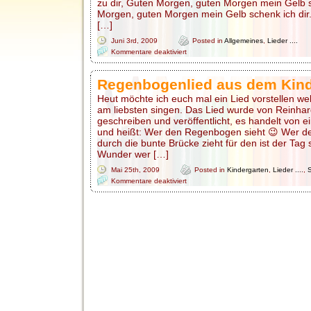
zu dir, Guten Morgen, guten Morgen mein Gelb s
Morgen, guten Morgen mein Gelb schenk ich dir. 
[…]
Juni 3rd, 2009
Posted in
Allgemeines
,
Lieder ....
für
Kommentare deaktiviert
Begrüßungslieder
Regenbogenlied aus dem Kind
Heut möchte ich euch mal ein Lied vorstellen w
am liebsten singen. Das Lied wurde von Reinha
geschreiben und veröffentlicht, es handelt von
und heißt: Wer den Regenbogen sieht 😉 Wer d
durch die bunte Brücke zieht für den ist der Tag 
Wunder wer […]
Mai 25th, 2009
Posted in
Kindergarten
,
Lieder ....
,
für
Kommentare deaktiviert
Regenbogenlied
aus
dem
Kindergarten