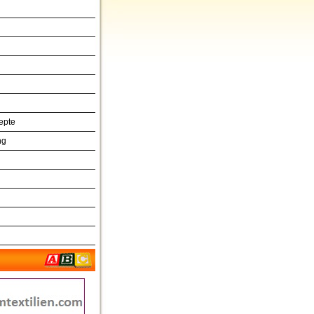
epte
ng