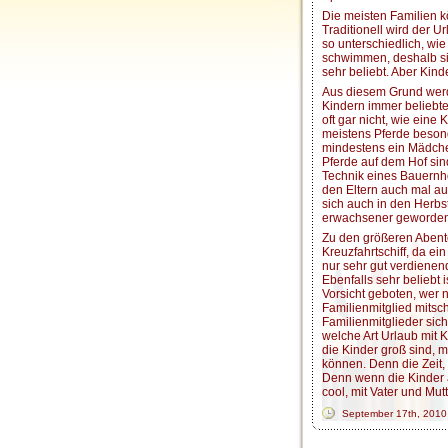
Die meisten Familien k
Traditionell wird der U
so unterschiedlich, wi
schwimmen, deshalb si
sehr beliebt. Aber Kin
Aus diesem Grund werd
Kindern immer beliebte
oft gar nicht, wie ein
meistens Pferde besond
mindestens ein Mädche
Pferde auf dem Hof sin
Technik eines Bauernhof
den Eltern auch mal au
sich auch in den Herbs
erwachsener geworden 
Zu den größeren Abent
Kreuzfahrtschiff, da ei
nur sehr gut verdienen
Ebenfalls sehr beliebt i
Vorsicht geboten, wer 
Familienmitglied mitschl
Familienmitglieder sich
welche Art Urlaub mit K
die Kinder groß sind, 
können. Denn die Zeit, i
Denn wenn die Kinder ä
cool, mit Vater und Mut
September 17th, 2010