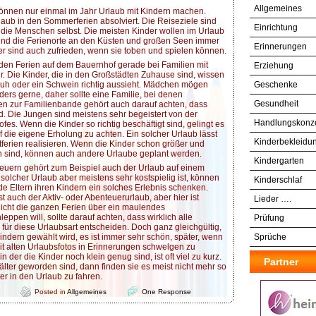
Allgemeines
önnen nur einmal im Jahr Urlaub mit Kindern machen.
rlaub in den Sommerferien absolviert. Die Reiseziele sind
Einrichtung
e die Menschen selbst. Die meisten Kinder wollen im Urlaub
nd die Ferienorte an den Küsten und großen Seen immer
Erinnerungen
der sind auch zufrieden, wenn sie toben und spielen können.
en Ferien auf dem Bauernhof gerade bei Familien mit
Erziehung
r. Die Kinder, die in den Großstädten Zuhause sind, wissen
e Kuh oder ein Schwein richtig aussieht. Mädchen mögen
Geschenke
ers gerne, daher sollte eine Familie, bei denen
Gesundheit
n zur Familienbande gehört auch darauf achten, dass
d. Die Jungen sind meistens sehr begeistert von der
Handlungskonz
es. Wenn die Kinder so richtig beschäftigt sind, gelingt es
f die eigene Erholung zu achten. Ein solcher Urlaub lässt
Kinderbekleidu
tferien realisieren. Wenn die Kinder schon größer und
sind, können auch andere Urlaube geplant werden.
Kindergarten
euern gehört zum Beispiel auch der Urlaub auf einem
n solcher Urlaub aber meistens sehr kostspielig ist, können
Kinderschlaf
de Eltern ihren Kindern ein solches Erlebnis schenken.
st auch der Aktiv- oder Abenteuerurlaub, aber hier ist
Lieder ….
nicht die ganzen Ferien über ein maulendes
eppen will, sollte darauf achten, dass wirklich alle
Prüfung
 für diese Urlaubsart entscheiden. Doch ganz gleichgültig,
indern gewählt wird, es ist immer sehr schön, später, wenn
Sprüche
mit alten Urlaubsfotos in Erinnerungen schwelgen zu
n der die Kinder noch klein genug sind, ist oft viel zu kurz.
Partner
lter geworden sind, dann finden sie es meist nicht mehr so
ter in den Urlaub zu fahren.
Posted in
Allgemeines
One Response