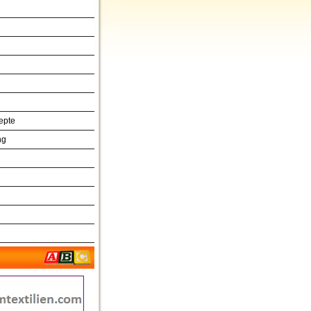
epte
ng