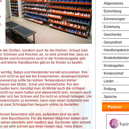
ng
Allgemeines
Einrichtung
h
Erinnerungen
h
Erziehung
Geschenke
.
Gesundheit
Handlungskonz
für die Großen, sondern auch für die Kleinen. Schaut man
 Schönen und Reichen an, so wird schnell klar, dass es
Kinderbekleidu
tücke und Accessoires auch in der Kinderausgabe gibt.
und kleine Handtäschen gibt es für Kinder zu kaufen.
Kindergarten
 wichtig, Babys und Kleinkinder korrekt anzuziehen. Ihre
Kinderschlaf
noch nicht so gut wie bei Erwachsenen, deswegen kühlen
chneeanzug sollte bei kühlen Temperaturen immer
Lieder ….
nauso wie Mütze, Schal und Handschuhe. Für den
aufen kann, benötigt man im Winter auch die richtigen
Prüfung
nicht nur warm halten und wasserdicht sein, sondern auch
inder sich bei Schnee und Eis nicht so schnell hinlegen. Um
Sprüche
Kinderschuhe zu kommen, kann man einen Gutschein von
ein paar Schnäppchen bequem online zu bestellen.
Partner
zhosen besonders süß aus, außerdem sind sie sehr
t eine Bauchtasche. Für die kleinen Mädchen bieten sich
sehen ebenfalls sehr niedlich aus. Da Kinder sehr schnell
 sie sehr schnell aus ihren Hosen raus. Viele Eltern