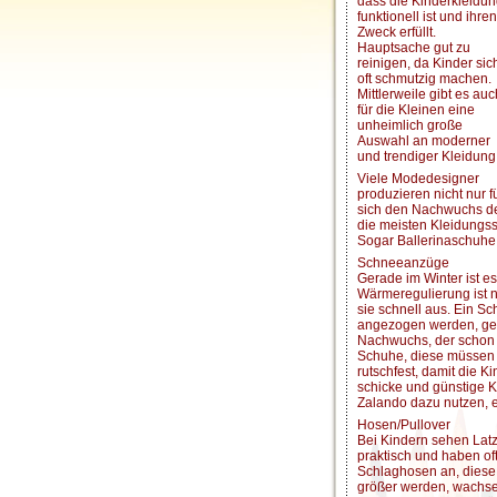
dass die Kinderkleidu
funktionell ist und ihren
Zweck erfüllt.
Hauptsache gut zu
reinigen, da Kinder sic
oft schmutzig machen.
Mittlerweile gibt es auc
für die Kleinen eine
unheimlich große
Auswahl an moderner
und trendiger Kleidung
Viele Modedesigner
produzieren nicht nur 
sich den Nachwuchs der
die meisten Kleidungss
Sogar Ballerinaschuhe 
Schneeanzüge
Gerade im Winter ist es
Wärmeregulierung ist 
sie schnell aus. Ein S
angezogen werden, ge
Nachwuchs, der schon l
Schuhe, diese müssen 
rutschfest, damit die K
schicke und günstige 
Zalando dazu nutzen, 
Hosen/Pullover
Bei Kindern sehen Lat
praktisch und haben of
Schlaghosen an, diese 
größer werden, wachsen